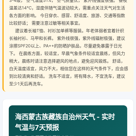
3-4级， 空气湿度51%， 空气质量优， 紫外线强度很强。 昼夜
温差达14℃，湿度伴随气温波动较大，需重点关注天气对生活
各方面的影响。 今日穿衣、感冒、舒适度、旅游、交通等指数
比较舒适； 需要注意过敏等相关事宜。
建议着长袖T恤、衬衫加单裤等服装。年老体弱者宜着针织
长袖衬衫、马甲和长裤。 紫外线很强，紫外线辐射极强，建议
涂擦SPF20以上、PA++的防晒护肤品，尽量避免暴露于日光
下。 在晨练方面，较适宜，早晨气象条件较适宜晨练，但风力
稍大，晨练时请注意选择避风的地点，避免迎风锻炼。 舒适，
白天温度适宜，风力不大，相信您在这样的天气条件下，应会感
到比较清爽和舒适。 洗车不适宜，将有降水，不宜洗车，建议
至少1天后再洗车。
海西蒙古族藏族自治州天气 - 实时
气温与7天预报